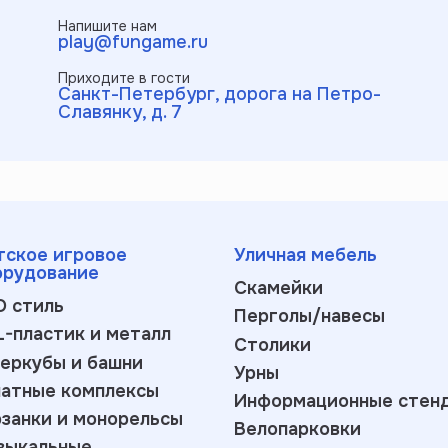
Напишите нам
play@fungame.ru
Приходите в гости
Санкт-Петербург, дорога на Петро-
Славянку, д. 7
тское игровое
Уличная мебель
орудование
Скамейки
О стиль
Перголы/навесы
L-пластик и металл
Столики
перкубы и башни
Урны
натные комплексы
Информационные стен
рзанки и монорельсы
Велопарковки
зыкальные