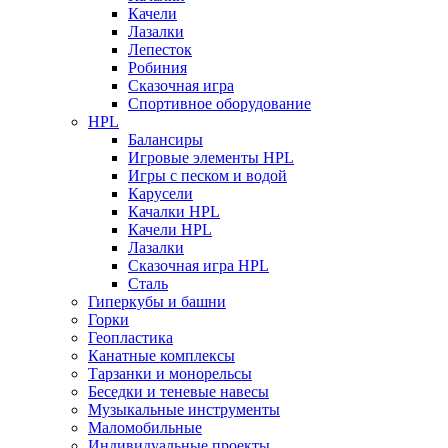
Качели
Лазалки
Лепесток
Робиния
Сказочная игра
Спортивное оборудование
HPL
Балансиры
Игровые элементы HPL
Игры с песком и водой
Карусели
Качалки HPL
Качели HPL
Лазалки
Сказочная игра HPL
Сталь
Гиперкубы и башни
Горки
Геопластика
Канатные комплексы
Тарзанки и монорельсы
Беседки и теневые навесы
Музыкальные инструменты
Маломобильные
Индивидуальные проекты