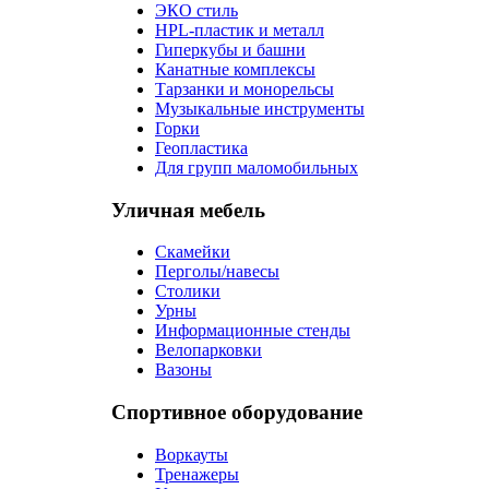
ЭКО стиль
HPL-пластик и металл
Гиперкубы и башни
Канатные комплексы
Тарзанки и монорельсы
Музыкальные инструменты
Горки
Геопластика
Для групп маломобильных
Уличная мебель
Скамейки
Перголы/навесы
Столики
Урны
Информационные стенды
Велопарковки
Вазоны
Спортивное оборудование
Воркауты
Тренажеры