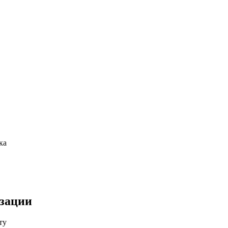
ка
изации
ту