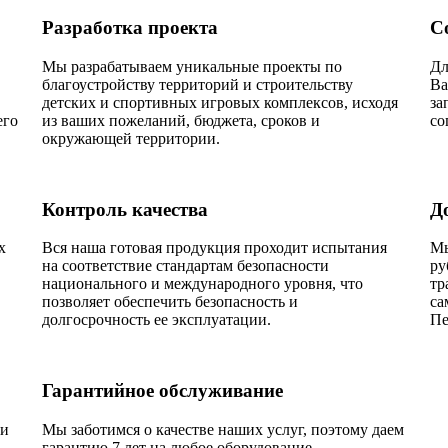
Разработка проекта
С
Мы разрабатываем уникальные проекты по
Дл
благоустройству территорий и строительству
Ва
детских и спортивных игровых комплексов, исходя
за
его
из ваших пожеланий, бюджета, сроков и
со
окружающей территории.
Контроль качества
Д
х
Вся наша готовая продукция проходит испытания
Мы
на соответствие стандартам безопасности
ру
национального и международного уровня, что
тр
позволяет обеспечить безопасность и
са
долгосрочность ее эксплуатации.
Пе
Гарантийное обслуживание
ии
Мы заботимся о качестве наших услуг, поэтому даем
гарантию 7 лет на любое оборудование.