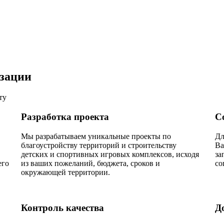
изации
ту
Разработка проекта
С
Мы разрабатываем уникальные проекты по
Дл
благоустройству территорий и строительству
Ва
детских и спортивных игровых комплексов, исходя
за
его
из ваших пожеланий, бюджета, сроков и
со
окружающей территории.
Контроль качества
Д