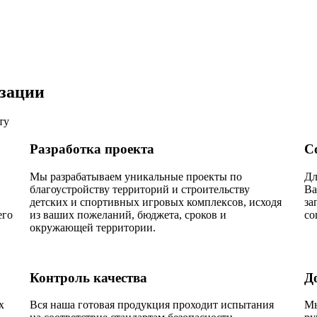
изации
ту
Разработка проекта
С
Мы разрабатываем уникальные проекты по
Дл
благоустройству территорий и строительству
Ва
детских и спортивных игровых комплексов, исходя
за
его
из ваших пожеланий, бюджета, сроков и
со
окружающей территории.
Контроль качества
Д
х
Вся наша готовая продукция проходит испытания
Мы